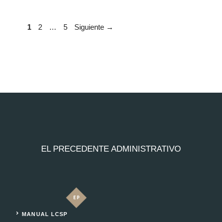
Página
Página
Página
1
2
…
5
Siguiente
→
EL PRECEDENTE ADMINISTRATIVO
MANUAL LCSP