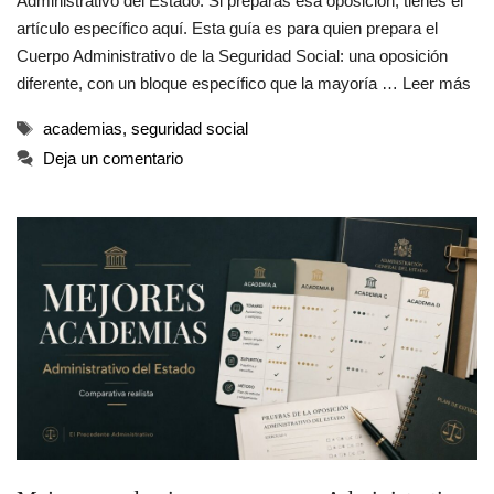
Administrativo del Estado. Si preparas esa oposición, tienes el
artículo específico aquí. Esta guía es para quien prepara el
Cuerpo Administrativo de la Seguridad Social: una oposición
diferente, con un bloque específico que la mayoría …
Leer más
Etiquetas
academias
,
seguridad social
Deja un comentario