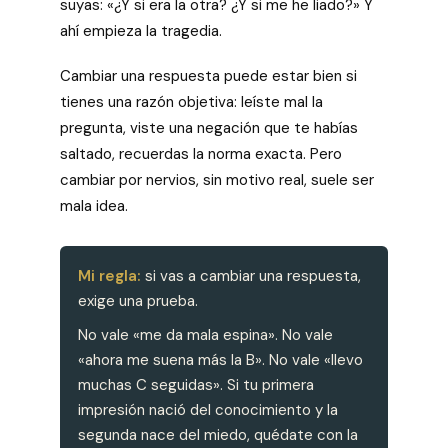
suyas: «¿Y si era la otra? ¿Y si me he liado?» Y
ahí empieza la tragedia.
Cambiar una respuesta puede estar bien si
tienes una razón objetiva: leíste mal la
pregunta, viste una negación que te habías
saltado, recuerdas la norma exacta. Pero
cambiar por nervios, sin motivo real, suele ser
mala idea.
Mi regla:
si vas a cambiar una respuesta,
exige una prueba.
No vale «me da mala espina». No vale
«ahora me suena más la B». No vale «llevo
muchas C seguidas». Si tu primera
impresión nació del conocimiento y la
segunda nace del miedo, quédate con la