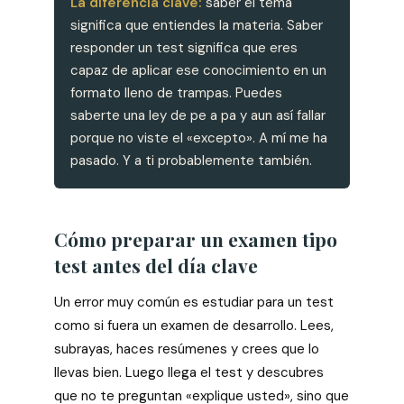
La diferencia clave:
saber el tema
significa que entiendes la materia. Saber
responder un test significa que eres
capaz de aplicar ese conocimiento en un
formato lleno de trampas. Puedes
saberte una ley de pe a pa y aun así fallar
porque no viste el «excepto». A mí me ha
pasado. Y a ti probablemente también.
Cómo preparar un examen tipo
test antes del día clave
Un error muy común es estudiar para un test
como si fuera un examen de desarrollo. Lees,
subrayas, haces resúmenes y crees que lo
llevas bien. Luego llega el test y descubres
que no te preguntan «explique usted», sino que