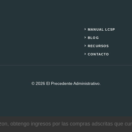
MANUAL LCSP
BLOG
RECURSOS
CONTACTO
© 2026 El Precedente Administrativo.
zon, obtengo ingresos por las compras adscritas que cump