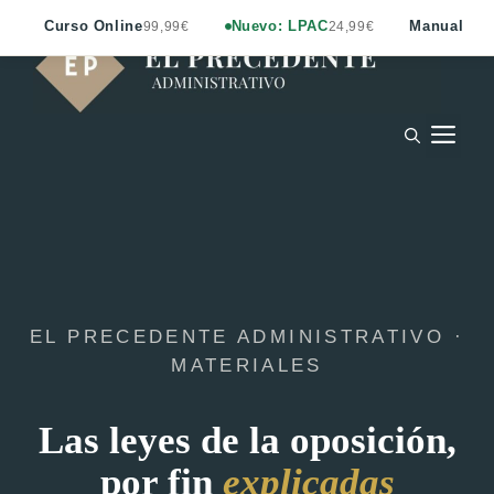
Saltar
Curso Online
Nuevo: LPAC
Manual LC
99,99€
24,99€
al
contenido
M
EL PRECEDENTE ADMINISTRATIVO ·
MATERIALES
Las leyes de la oposición,
por fin
explicadas