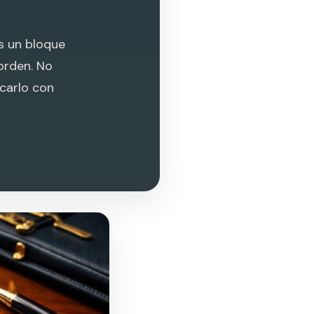
s un bloque
orden. No
carlo con