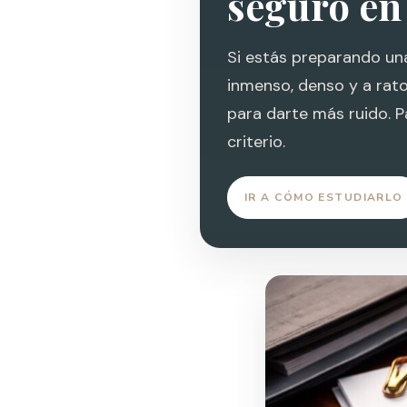
seguro en
Si estás preparando una
inmenso, denso y a rato
para darte más ruido. P
criterio.
IR A CÓMO ESTUDIARLO