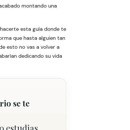
a acabado montando una
e hacerte esta guía donde te
orma que hasta alguien tan
e esto no vas a volver a
barían dedicando su vida
rio se te
o estudias