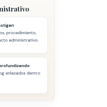
nistrativo
stigan
sos, procedimiento,
cto administrativo.
 profundizando
log enlazados dentro