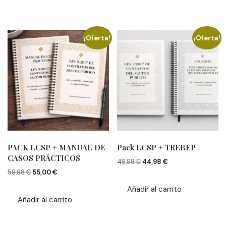
¡Oferta!
¡Oferta!
PACK LCSP + MANUAL DE
Pack LCSP + TREBEP
CASOS PRÁCTICOS
El
El
49,98
€
44,98
€
El
El
precio
precio
59,98
€
55,00
€
precio
precio
original
actual
Añadir al carrito
original
actual
era:
es:
Añadir al carrito
era:
es:
49,98 €.
44,98 €.
59,98 €.
55,00 €.