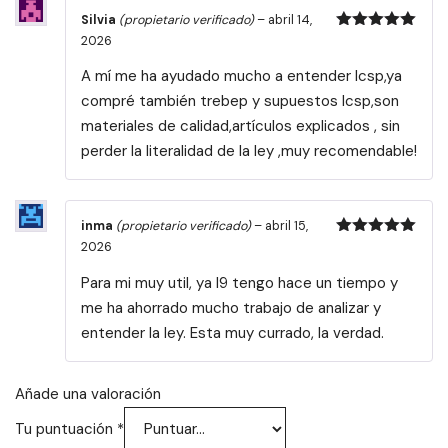
Silvia
(propietario verificado)
–
abril 14,
Valorado
2026
con
5
de 5
A mí me ha ayudado mucho a entender lcsp,ya
compré también trebep y supuestos lcsp,son
materiales de calidad,artículos explicados , sin
perder la literalidad de la ley ,muy recomendable!
inma
(propietario verificado)
–
abril 15,
Valorado
2026
con
5
de 5
Para mi muy util, ya l9 tengo hace un tiempo y
me ha ahorrado mucho trabajo de analizar y
entender la ley. Esta muy currado, la verdad.
Añade una valoración
Tu puntuación
*