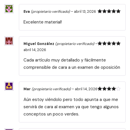
Eva
(propietario verificado)
–
abril 13, 2026
Valorado
Excelente material!
con
5
de 5
Miguel González
(propietario verificado)
–
Valorado
abril 14, 2026
con
5
de 5
Cada artículo muy detallado y fácilmente
comprensible de cara a un examen de oposición
Mar
(propietario verificado)
–
abril 14, 2026
Valorado
Aún estoy viéndolo pero todo apunta a que me
con
4
de
5
servirá de cara al examen ya que tengo algunos
conceptos un poco verdes.