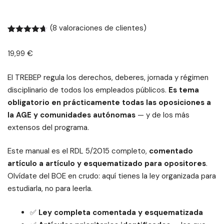
(
8
valoraciones de clientes)
Valorado
8
con
4.63
19,99
€
de 5 en
base a
valoracione
El TREBEP regula los derechos, deberes, jornada y régimen
s de
clientes
disciplinario de todos los empleados públicos.
Es tema
obligatorio en prácticamente todas las oposiciones a
la AGE y comunidades autónomas
— y de los más
extensos del programa.
Este manual es el RDL 5/2015 completo,
comentado
artículo a artículo y esquematizado para opositores
.
Olvídate del BOE en crudo: aquí tienes la ley organizada para
estudiarla, no para leerla.
✅
Ley completa comentada y esquematizada