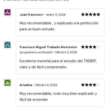
Juan francisco
–
enero 5, 2026
Valorado
Muy recomendable , y explicado a la perfección
con
5
de 5
para un buen estudio .
Francisco Miguel Trabado Montesino
Valorado
(propietario verificado)
–
febrero 3, 2026
con
4
de
5
Excelente material para el estudio del TREBEP,
claro y de fácil comprensión.
Ariadna
–
febrero 9, 2026
Valorado
Muy recomendable, todo muy bien explicado y
con
4
de
5
fácil de entender