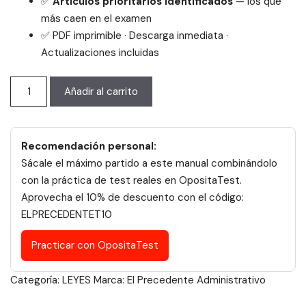
✅
Artículos prioritarios identificados
— los que
más caen en el examen
✅ PDF imprimible · Descarga inmediata ·
Actualizaciones incluidas
Texto
Añadir al carrito
Refundido
de
la
Recomendación personal:
Ley
Sácale el máximo partido a este manual combinándolo
del
con la práctica de test reales en OpositaTest.
Estatuto
Aprovecha el 10% de descuento con el código:
Básico
ELPRECEDENTET10
del
Empleado
Practicar con OpositaTest
Público
de
Categoría:
LEYES
Marca:
El Precedente Administrativo
ELPRECEDENTE