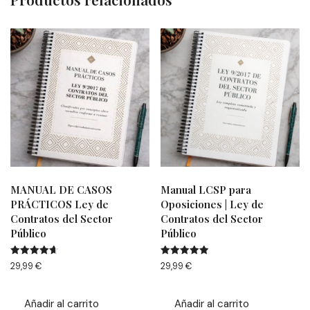
MANUAL DE CASOS
Manual LCSP para
PRÁCTICOS Ley de
Oposiciones | Ley de
Contratos del Sector
Contratos del Sector
Público
Público
Valorado
Valorado
29,99
€
29,99
€
con
con
4.67
4.94
de 5
de 5
Añadir al carrito
Añadir al carrito