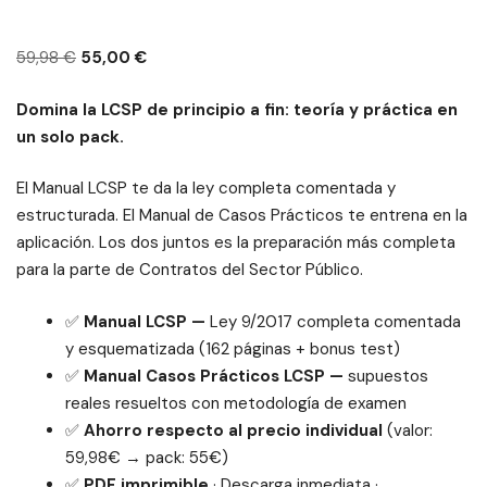
El
El
59,98
€
55,00
€
precio
precio
Domina la LCSP de principio a fin: teoría y práctica en
original
actual
un solo pack.
era:
es:
59,98 €.
55,00 €.
El Manual LCSP te da la ley completa comentada y
estructurada. El Manual de Casos Prácticos te entrena en la
aplicación. Los dos juntos es la preparación más completa
para la parte de Contratos del Sector Público.
✅
Manual LCSP —
Ley 9/2017 completa comentada
y esquematizada (162 páginas + bonus test)
✅
Manual Casos Prácticos LCSP —
supuestos
reales resueltos con metodología de examen
✅
Ahorro respecto al precio individual
(valor:
59,98€ → pack: 55€)
✅
PDF imprimible
· Descarga inmediata ·