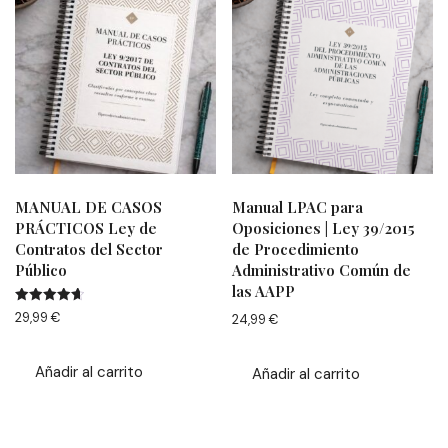
MANUAL DE CASOS
Manual LPAC para
PRÁCTICOS Ley de
Oposiciones | Ley 39/2015
Contratos del Sector
de Procedimiento
Público
Administrativo Común de
las AAPP
Valorado
29,99
€
24,99
€
con
4.67
de 5
Añadir al carrito
Añadir al carrito