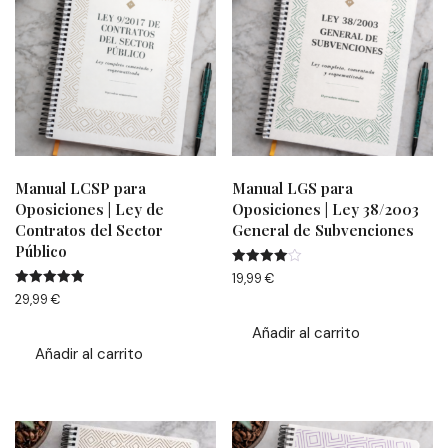
Manual LCSP para
Manual LGS para
Oposiciones | Ley de
Oposiciones | Ley 38/2003
Contratos del Sector
General de Subvenciones
Público
Valorado
19,99
€
con
Valorado
29,99
€
4.00
con
de 5
4.94
Añadir al carrito
de 5
Añadir al carrito