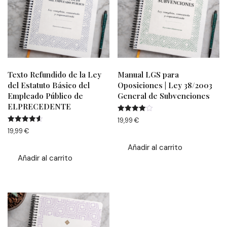
Texto Refundido de la Ley
Manual LGS para
del Estatuto Básico del
Oposiciones | Ley 38/2003
Empleado Público de
General de Subvenciones
ELPRECEDENTE
Valorado
19,99
€
con
Valorado
19,99
€
4.00
con
de 5
4.63
Añadir al carrito
de 5
Añadir al carrito