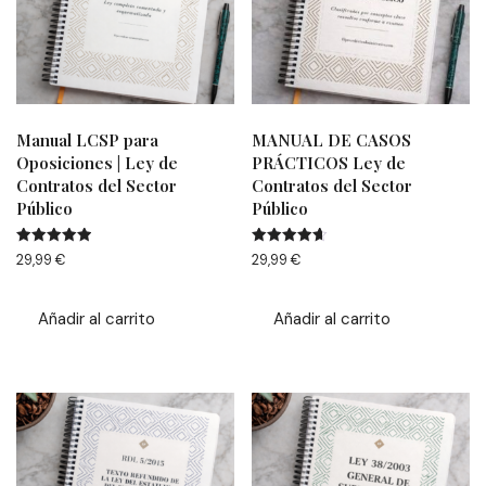
Manual LCSP para
MANUAL DE CASOS
Oposiciones | Ley de
PRÁCTICOS Ley de
Contratos del Sector
Contratos del Sector
Público
Público
Valorado
Valorado
29,99
€
29,99
€
con
con
4.94
4.67
de 5
de 5
Añadir al carrito
Añadir al carrito