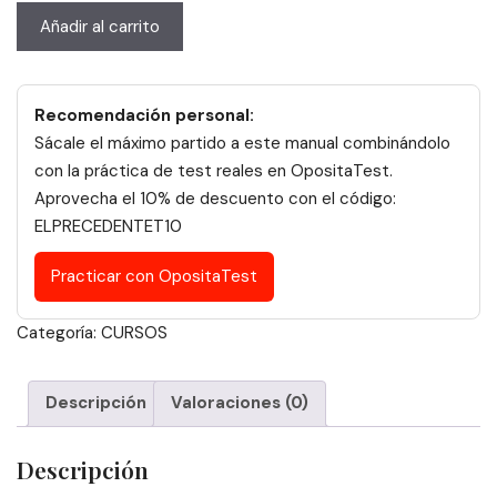
Curso
Añadir al carrito
Online
Ley
9/2017,
Recomendación personal:
de
Sácale el máximo partido a este manual combinándolo
Contratos
con la práctica de test reales en OpositaTest.
del
Aprovecha el 10% de descuento con el código:
Sector
ELPRECEDENTET10
Público
cantidad
Practicar con OpositaTest
Categoría:
CURSOS
Descripción
Valoraciones (0)
Descripción