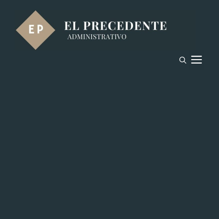
Saltar
al
contenido
M