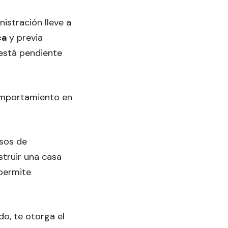
istración lleve a
ca
y previa
 está pendiente
omportamiento en
isos de
struir una casa
 permite
do, te otorga el