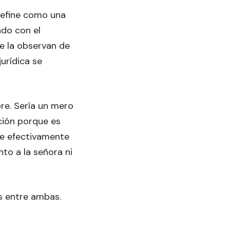
define como una
do con el
e la observan de
urídica se
bre. Sería un mero
ción porque es
que efectivamente
nto a la señora ni
es entre ambas.