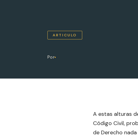
ARTICULO
Por
A estas alturas d
Código Civil, pro
de Derecho nada m