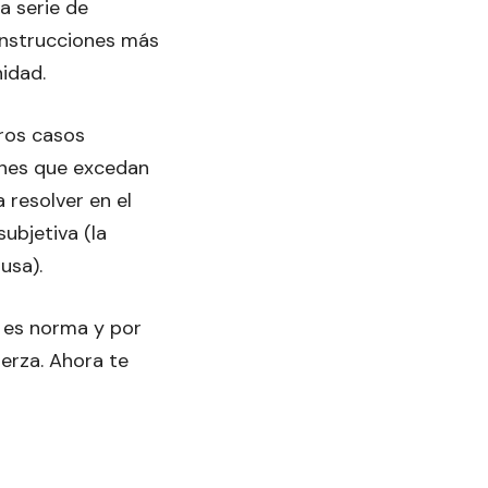
a serie de
onstrucciones más
nidad.
ros casos
ones que excedan
a resolver en el
ubjetiva (la
usa).
e es norma y por
uerza. Ahora te