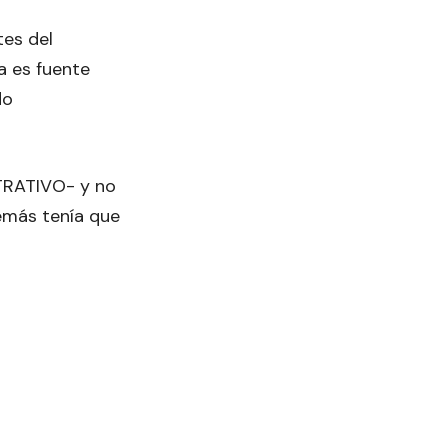
tes del
a es fuente
do
TRATIVO- y no
demás tenía que