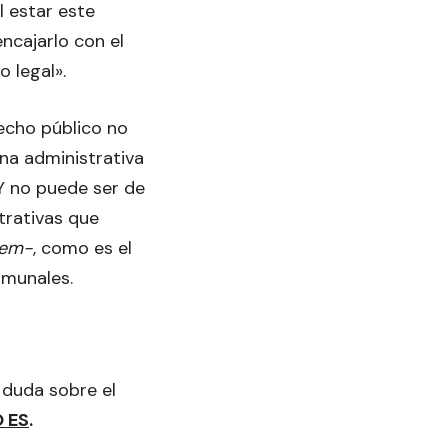
l estar este
encajarlo con el
 legal».
echo público no
ina administrativa
Y no puede ser de
trativas que
gem-
, como es el
omunales.
 duda sobre el
 ES
.