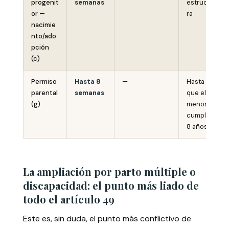
progenit
semanas
estructu
or —
ra
nacimie
nto/ado
pción
(c)
Permiso
Hasta 8
—
Hasta
parental
semanas
que el
(g)
menor
cumpla
8 años
La ampliación por parto múltiple o
discapacidad: el punto más liado de
todo el artículo 49
Este es, sin duda, el punto más conflictivo de