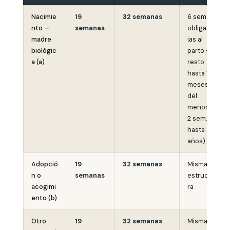
Nacimie
19
32 semanas
6 sem.
nto —
semanas
obligator
madre
ias al
biológic
parto +
a (a)
resto
hasta 12
meses
del
menor (+
2 sem.
hasta 8
años)
Adopció
19
32 semanas
Misma
n o
semanas
estructu
acogimi
ra
ento (b)
Otro
19
32 semanas
Misma